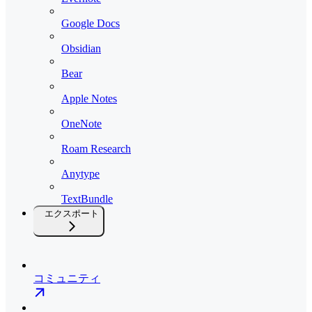
Google Docs
Obsidian
Bear
Apple Notes
OneNote
Roam Research
Anytype
TextBundle
エクスポート
コミュニティ