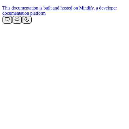
This documentation is built and hosted on Mintlify, a developer
documentation platform
Assistant
Responses
are
generated
using
AI
and
may
contain
mistakes.