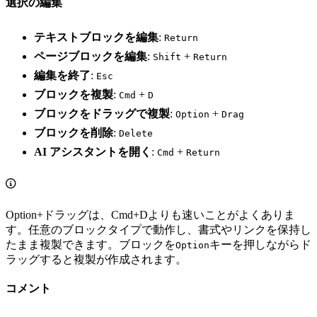
選択の編集
テキストブロックを編集
:
Return
ページブロックを編集
:
+
Shift
Return
編集を終了
:
Esc
ブロックを複製
:
+
Cmd
D
ブロックをドラッグで複製
:
+
Option
Drag
ブロックを削除
:
Delete
AI アシスタントを開く
:
+
Cmd
Return
Option+ドラッグは、Cmd+Dよりも速いことがよくありま
す。任意のブロックタイプで動作し、書式やリンクを保持し
たまま複製できます。ブロックを
キーを押しながらド
Option
ラッグすると複製が作成されます。
コメント