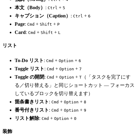
本文（Body）
:
+
Ctrl
5
キャプション（Caption）
:
+
Ctrl
6
Page
:
+
+
Cmd
Shift
P
Card
:
+
+
Cmd
Shift
L
リスト
To-Do リスト
:
+
+
Cmd
Option
6
Toggle リスト
:
+
+
Cmd
Option
7
Toggle の開閉
:
+
+
（「タスクを完了にす
Cmd
Option
T
る／切り替える」と同じショートカット — フォーカス
しているブロックを切り替えます）
箇条書きリスト
:
+
+
Cmd
Option
8
番号付きリスト
:
+
+
Cmd
Option
9
リスト解除
:
+
+
Cmd
Option
0
装飾