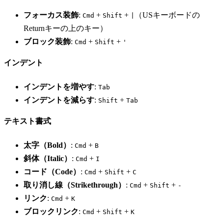
フォーカス装飾
:
+
+
（USキーボードの
Cmd
Shift
|
Returnキーの上のキー）
ブロック装飾
:
+
+
Cmd
Shift
'
インデント
インデントを増やす
:
Tab
インデントを減らす
:
+
Shift
Tab
テキスト書式
太字（Bold）
:
+
Cmd
B
斜体（Italic）
:
+
Cmd
I
コード（Code）
:
+
+
Cmd
Shift
C
取り消し線（Strikethrough）
:
+
+
Cmd
Shift
-
リンク
:
+
Cmd
K
ブロックリンク
:
+
+
Cmd
Shift
K