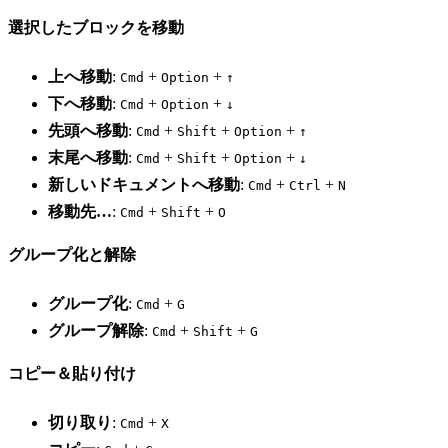
選択したブロックを移動
上へ移動
:
+
+
Cmd
Option
↑
下へ移動
:
+
+
Cmd
Option
↓
先頭へ移動
:
+
+
+
Cmd
Shift
Option
↑
末尾へ移動
:
+
+
+
Cmd
Shift
Option
↓
新しいドキュメントへ移動
:
+
+
Cmd
Ctrl
N
移動先…
:
+
+
Cmd
Shift
O
グループ化と解除
グループ化
:
+
Cmd
G
グループ解除
:
+
+
Cmd
Shift
G
コピー＆貼り付け
切り取り
:
+
Cmd
X