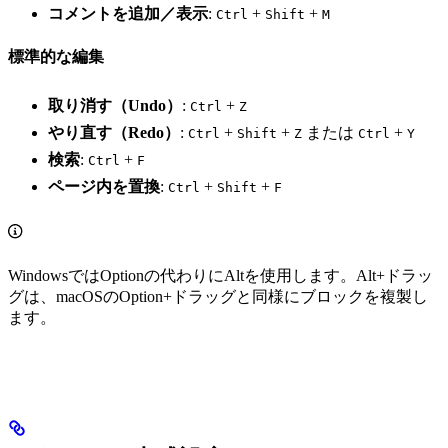
コメントを追加／表示
:
+
+
Ctrl
Shift
M
標準的な編集
取り消す（Undo）
:
+
Ctrl
Z
やり直す（Redo）
:
+
+
または
+
Ctrl
Shift
Z
Ctrl
Y
検索
:
+
Ctrl
F
ページ内を置換
:
+
+
Ctrl
Shift
F
WindowsではOptionの代わりにAltを使用します。Alt+ドラッ
グは、macOSのOption+ドラッグと同様にブロックを複製し
ます。