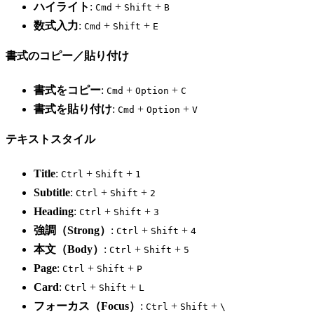
ハイライト
:
+
+
Cmd
Shift
B
数式入力
:
+
+
Cmd
Shift
E
書式のコピー／貼り付け
書式をコピー
:
+
+
Cmd
Option
C
書式を貼り付け
:
+
+
Cmd
Option
V
テキストスタイル
Title
:
+
+
Ctrl
Shift
1
Subtitle
:
+
+
Ctrl
Shift
2
Heading
:
+
+
Ctrl
Shift
3
強調（Strong）
:
+
+
Ctrl
Shift
4
本文（Body）
:
+
+
Ctrl
Shift
5
Page
:
+
+
Ctrl
Shift
P
Card
:
+
+
Ctrl
Shift
L
フォーカス（Focus）
:
+
+
Ctrl
Shift
\