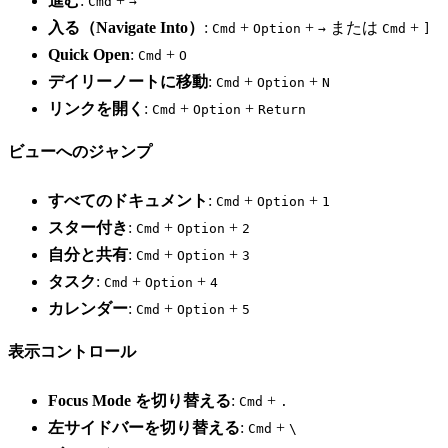
進む
:
+
Cmd
→
入る（Navigate Into）
:
+
+
または
+
Cmd
Option
→
Cmd
]
Quick Open
:
+
Cmd
O
デイリーノートに移動
:
+
+
Cmd
Option
N
リンクを開く
:
+
+
Cmd
Option
Return
ビューへのジャンプ
すべてのドキュメント
:
+
+
Cmd
Option
1
スター付き
:
+
+
Cmd
Option
2
自分と共有
:
+
+
Cmd
Option
3
タスク
:
+
+
Cmd
Option
4
カレンダー
:
+
+
Cmd
Option
5
表示コントロール
Focus Mode を切り替える
:
+
Cmd
.
左サイドバーを切り替える
:
+
Cmd
\