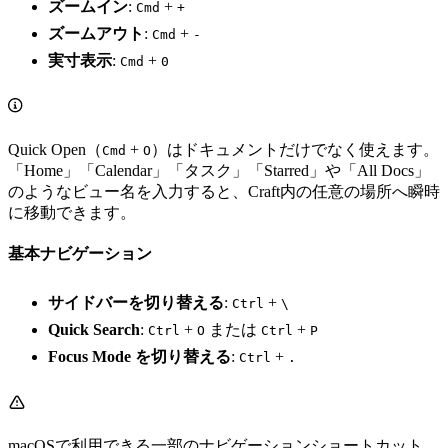
ズームイン
:
+
Cmd
+
ズームアウト
:
+
Cmd
-
実寸表示
:
+
Cmd
0
Quick Open（
+
）はドキュメントだけでなく使えます。
Cmd
O
「Home」「Calendar」「タスク」「Starred」や「All Docs」
のようなビュー名を入力すると、Craft内の任意の場所へ瞬時
に移動できます。
基本ナビゲーション
サイドバーを切り替える
:
+
Ctrl
\
Quick Search
:
+
または
+
Ctrl
O
Ctrl
P
Focus Mode を切り替える
:
+
Ctrl
.
macOSで利用できる一部のナビゲーションショートカット