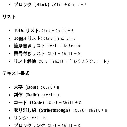
ブロック（Block）
:
+
+
Ctrl
Shift
'
リスト
ToDo リスト
:
+
+
Ctrl
Shift
6
Toggle リスト
:
+
+
Ctrl
Shift
7
箇条書きリスト
:
+
+
Ctrl
Shift
8
番号付きリスト
:
+
+
Ctrl
Shift
9
リスト解除
:
+
+ ``` (バッククォート)
Ctrl
Shift
テキスト書式
太字（Bold）
:
+
Ctrl
B
斜体（Italic）
:
+
Ctrl
I
コード（Code）
:
+
+
Ctrl
Shift
C
取り消し線（Strikethrough）
:
+
+
Ctrl
Shift
S
リンク
:
+
Ctrl
K
ブロックリンク
:
+
+
Ctrl
Shift
K