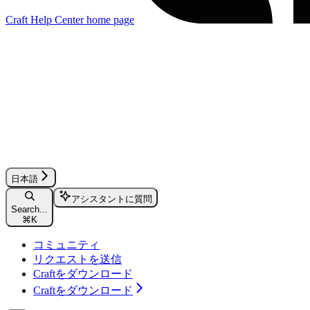
Craft Help Center
home page
日本語
アシスタントに質問
Search...
⌘
K
コミュニティ
リクエストを送信
Craftをダウンロード
Craftをダウンロード