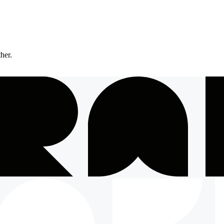
ther.