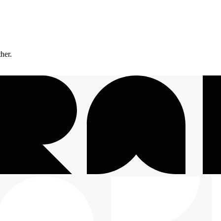
ther.