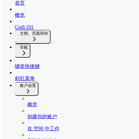
首页
概览
Craft 101
文档、页面和块
导航
键盘快捷键
斜杠菜单
账户设置
概览
创建你的账户
在 空间 中工作