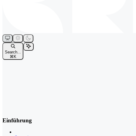
Search...
⌘
K
Einführung