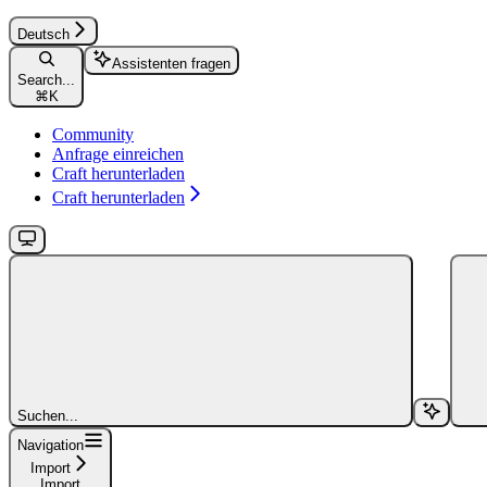
Deutsch
Assistenten fragen
Search...
⌘
K
Community
Anfrage einreichen
Craft herunterladen
Craft herunterladen
Suchen...
Navigation
Import
Import