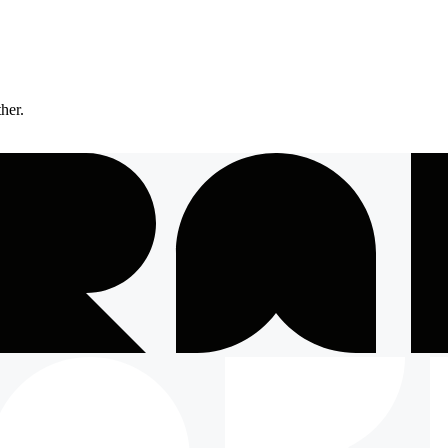
ther.