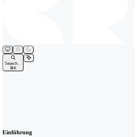
Search...
⌘
K
Einführung