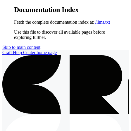
Documentation Index
Fetch the complete documentation index at:
/llms.txt
Use this file to discover all available pages before
exploring further.
Skip to main content
Craft Help Center
home page