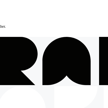
ther.