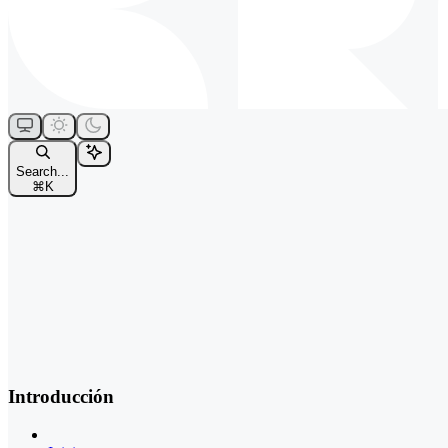
Search...
⌘
K
Introducción