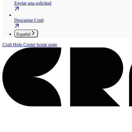
Enviar una solicitud
Descargar Craft
Español
Craft Help Center
home page