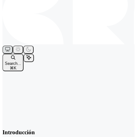
Search...
⌘
K
Introducción