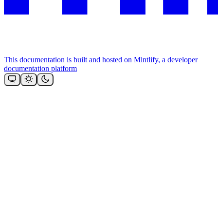
This documentation is built and hosted on Mintlify, a developer
documentation platform
Assistant
Responses
are
generated
using
AI
and
may
contain
mistakes.