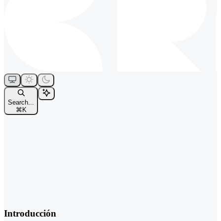
Search...
⌘
K
Introducción