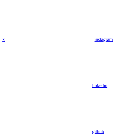
x
instagram
linkedin
github