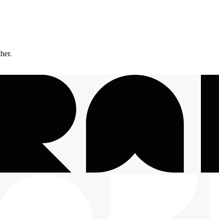
ther.