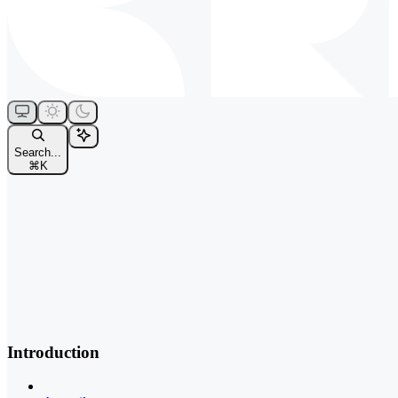
Search...
⌘
K
Introduction