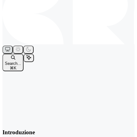
Search...
⌘
K
Introduzione