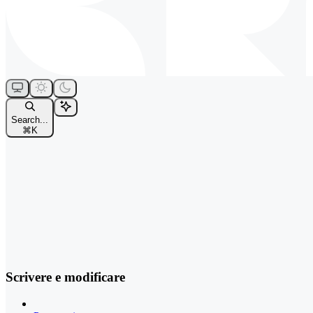
Search...
⌘
K
Scrivere e modificare