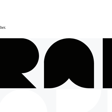
ther.