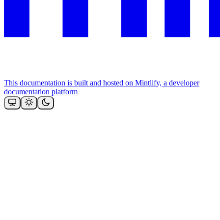
This documentation is built and hosted on Mintlify, a developer
documentation platform
Assistant
Responses
are
generated
using
AI
and
may