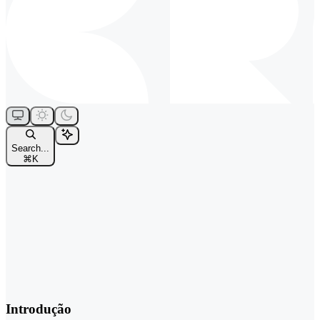
Search...
⌘
K
Introdução