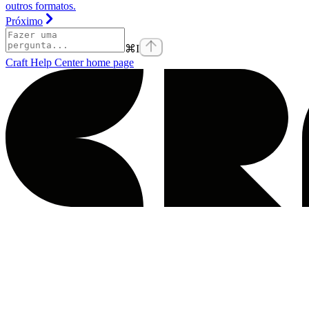
outros formatos.
Próximo
⌘
I
Craft Help Center
home page