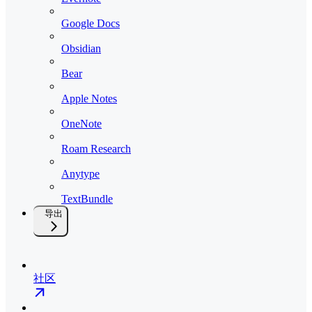
Google Docs
Obsidian
Bear
Apple Notes
OneNote
Roam Research
Anytype
TextBundle
导出
社区