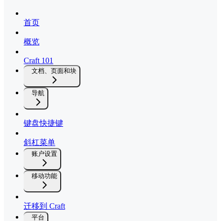
首页
概览
Craft 101
文档、页面和块
导航
键盘快捷键
斜杠菜单
账户设置
移动功能
迁移到 Craft
平台