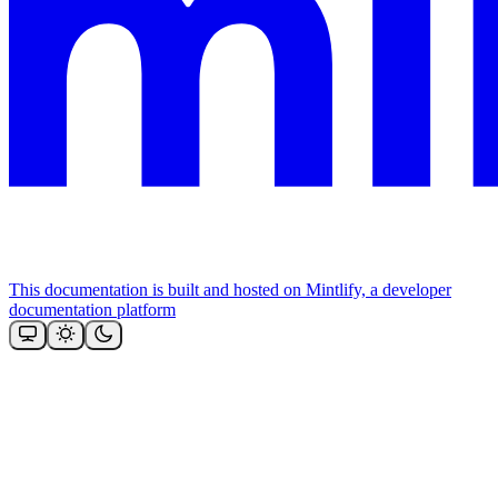
This documentation is built and hosted on Mintlify, a developer
documentation platform
Assistant
Responses
are