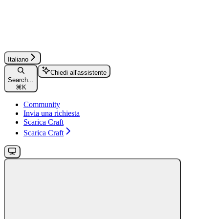
Italiano
Chiedi all'assistente
Search...
⌘
K
Community
Invia una richiesta
Scarica Craft
Scarica Craft