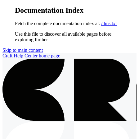
Documentation Index
Fetch the complete documentation index at:
/llms.txt
Use this file to discover all available pages before
exploring further.
Skip to main content
Craft Help Center
home page