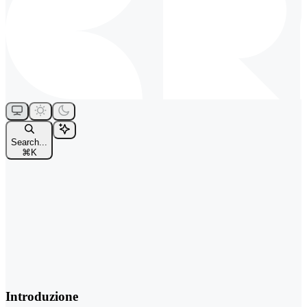
Search...
⌘
K
Introduzione