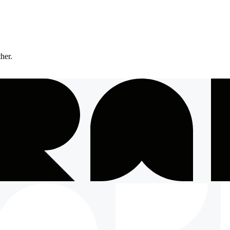
ther.