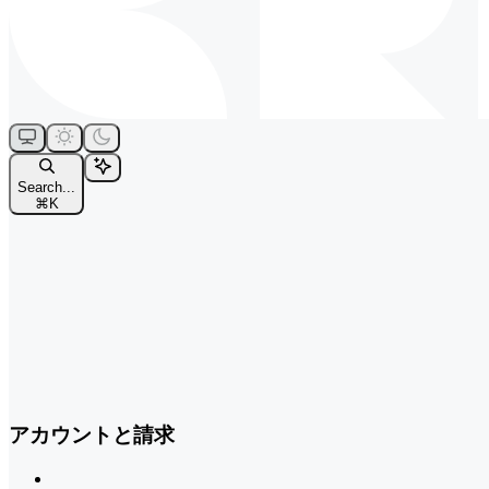
Search...
⌘
K
アカウントと請求