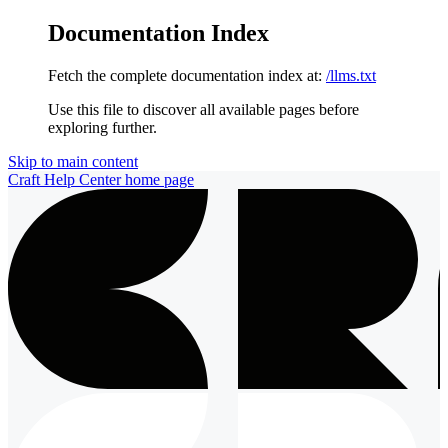
Documentation Index
Fetch the complete documentation index at:
/llms.txt
Use this file to discover all available pages before
exploring further.
Skip to main content
Craft Help Center
home page