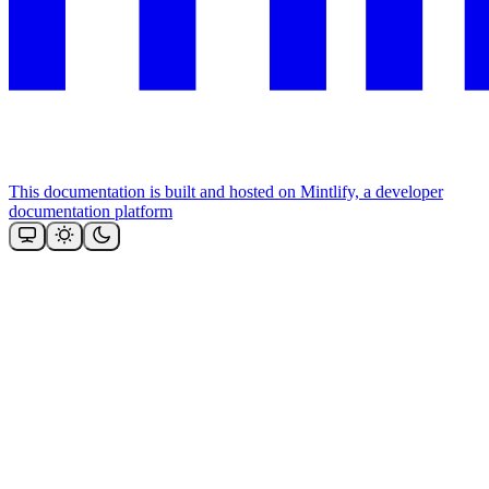
This documentation is built and hosted on Mintlify, a developer
documentation platform
Assistant
Responses
are
generated
using
AI
and
may