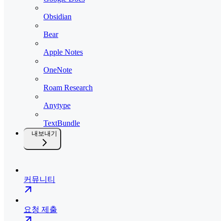
Obsidian
Bear
Apple Notes
OneNote
Roam Research
Anytype
TextBundle
내보내기
커뮤니티
요청 제출