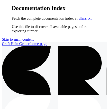
Documentation Index
Fetch the complete documentation index at:
/llms.txt
Use this file to discover all available pages before
exploring further.
Skip to main content
Craft Help Center
home page