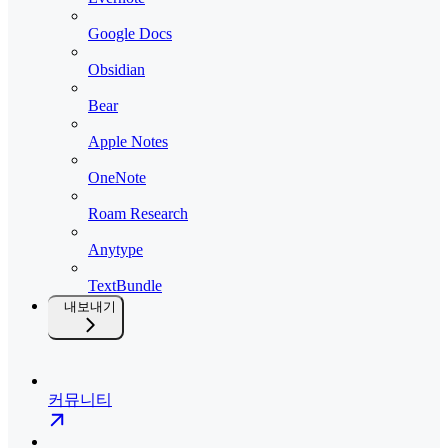
Google Docs
Obsidian
Bear
Apple Notes
OneNote
Roam Research
Anytype
TextBundle
내보내기
커뮤니티