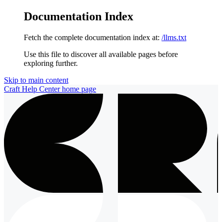
Documentation Index
Fetch the complete documentation index at:
/llms.txt
Use this file to discover all available pages before
exploring further.
Skip to main content
Craft Help Center
home page