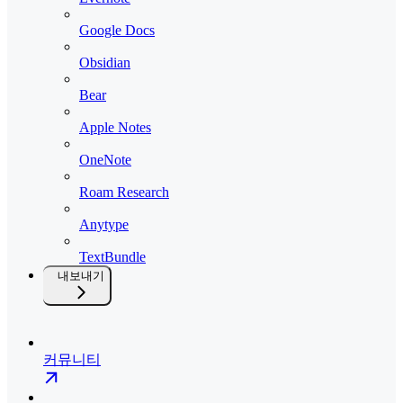
Google Docs
Obsidian
Bear
Apple Notes
OneNote
Roam Research
Anytype
TextBundle
내보내기
커뮤니티