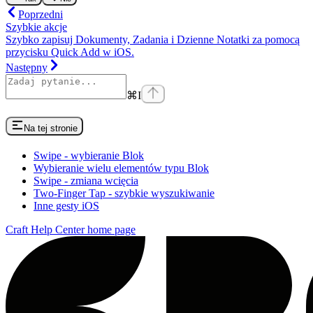
Poprzedni
Szybkie akcje
Szybko zapisuj Dokumenty, Zadania i Dzienne Notatki za pomocą
przycisku Quick Add w iOS.
Następny
⌘
I
Na tej stronie
Swipe - wybieranie Blok
Wybieranie wielu elementów typu Blok
Swipe - zmiana wcięcia
Two-Finger Tap - szybkie wyszukiwanie
Inne gesty iOS
Craft Help Center
home page