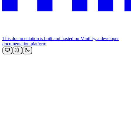
This documentation is built and hosted on Mintlify, a developer
documentation platform
Assistant
Responses
are
generated
using
AI
and
may
contain
mistakes.