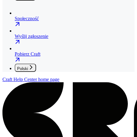
Społeczność
Wyślij zgłoszenie
Pobierz Craft
Polski
Craft Help Center
home page