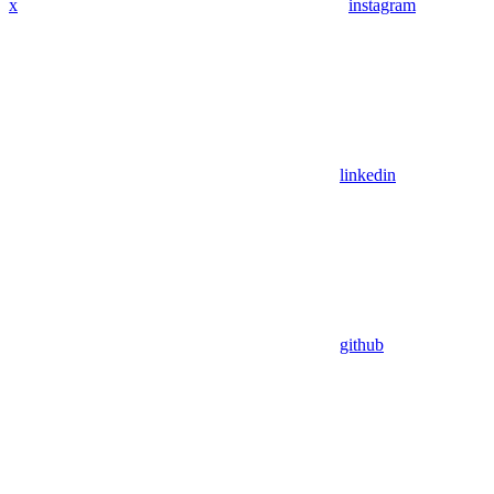
x
instagram
linkedin
github