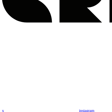
x
instagram