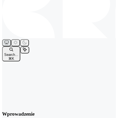
Search...
⌘
K
Wprowadzenie