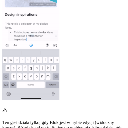
Ten gest działa tylko, gdy Blok jest w trybie edycji (widoczny
kursor). Różni się od gestu Swipe do wybierania, który działa, gdy