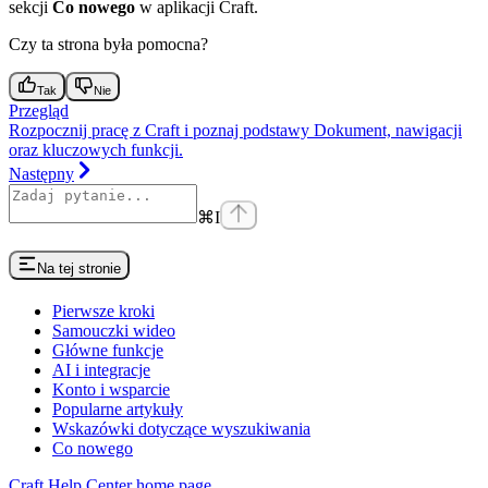
sekcji
Co nowego
w aplikacji Craft.
Czy ta strona była pomocna?
Tak
Nie
Przegląd
Rozpocznij pracę z Craft i poznaj podstawy Dokument, nawigacji
oraz kluczowych funkcji.
Następny
⌘
I
Na tej stronie
Pierwsze kroki
Samouczki wideo
Główne funkcje
AI i integracje
Konto i wsparcie
Popularne artykuły
Wskazówki dotyczące wyszukiwania
Co nowego
Craft Help Center
home page