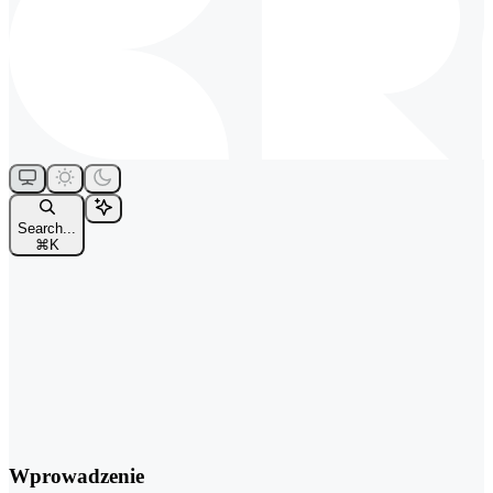
Search...
⌘
K
Wprowadzenie