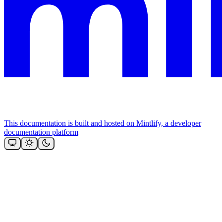
This documentation is built and hosted on Mintlify, a developer
documentation platform
Assistant
Responses
are
generated