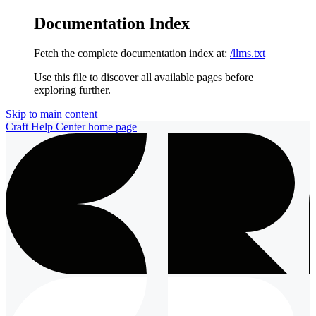
Documentation Index
Fetch the complete documentation index at:
/llms.txt
Use this file to discover all available pages before
exploring further.
Skip to main content
Craft Help Center
home page