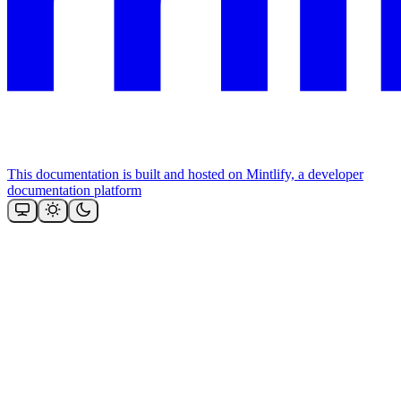
This documentation is built and hosted on Mintlify, a developer
documentation platform
Assistant
Responses
are
generated
using
AI
and