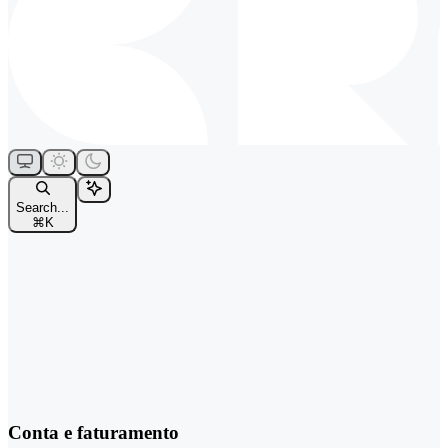
Search...
⌘
K
Conta e faturamento