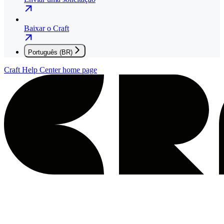
Baixar o Craft
Português (BR)
Craft Help Center
home page