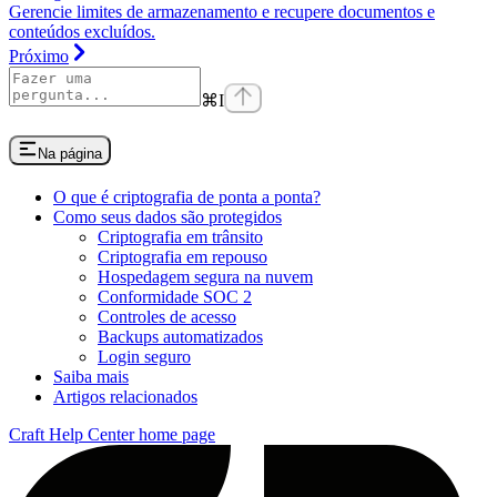
Gerencie limites de armazenamento e recupere documentos e
conteúdos excluídos.
Próximo
⌘
I
Na página
O que é criptografia de ponta a ponta?
Como seus dados são protegidos
Criptografia em trânsito
Criptografia em repouso
Hospedagem segura na nuvem
Conformidade SOC 2
Controles de acesso
Backups automatizados
Login seguro
Saiba mais
Artigos relacionados
Craft Help Center
home page