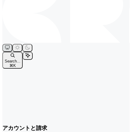
Search...
⌘
K
アカウントと請求