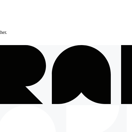
ther.