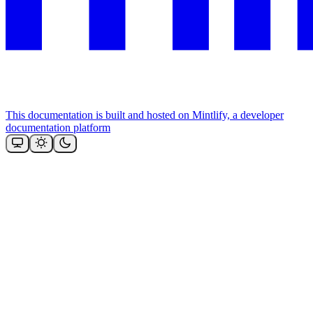
This documentation is built and hosted on Mintlify, a developer
documentation platform
Assistant
Responses
are
generated
using
AI
and
may
contain