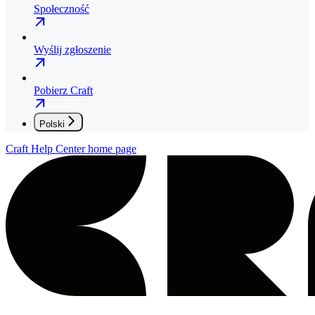
Społeczność
Wyślij zgłoszenie
Pobierz Craft
Polski
Craft Help Center
home page