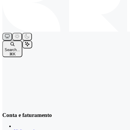
Search...
⌘
K
Conta e faturamento