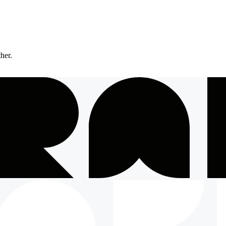
ther.