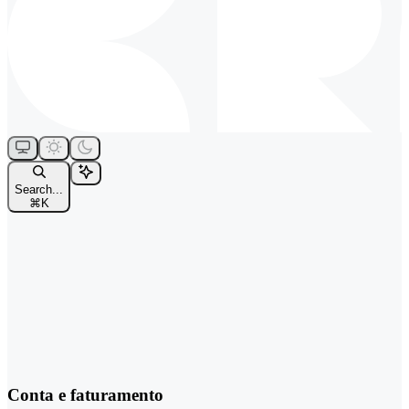
Search...
⌘
K
Conta e faturamento