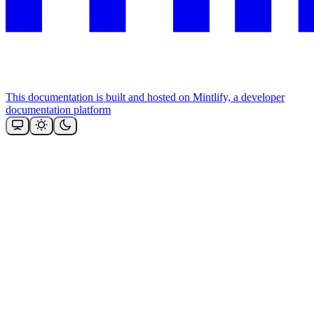
This documentation is built and hosted on Mintlify, a developer
documentation platform
Assistant
Responses
are
generated
using
AI
and
may
contain
mistakes.