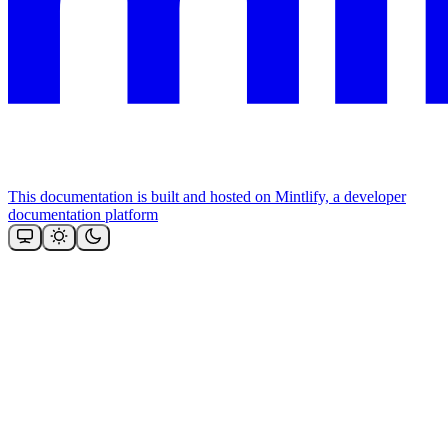
This documentation is built and hosted on Mintlify, a developer
documentation platform
Assistant
Responses
are
generated
using
AI
and