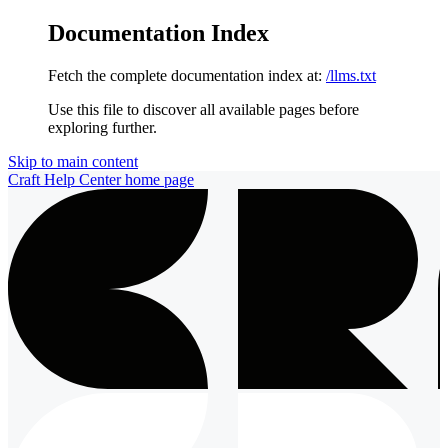
Documentation Index
Fetch the complete documentation index at:
/llms.txt
Use this file to discover all available pages before
exploring further.
Skip to main content
Craft Help Center
home page