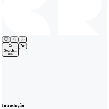
Search...
⌘
K
Introdução