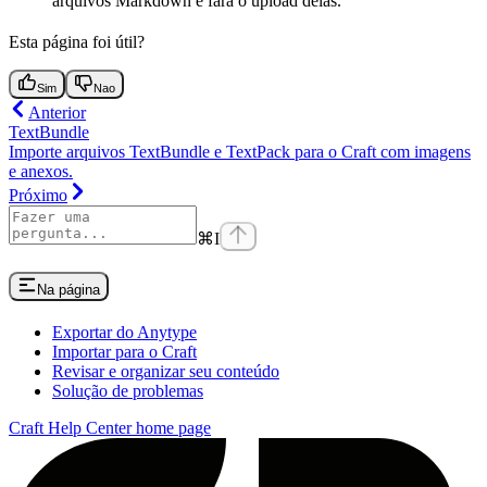
arquivos Markdown e fará o upload delas.
Esta página foi útil?
Sim
Nao
Anterior
TextBundle
Importe arquivos TextBundle e TextPack para o Craft com imagens
e anexos.
Próximo
⌘
I
Na página
Exportar do Anytype
Importar para o Craft
Revisar e organizar seu conteúdo
Solução de problemas
Craft Help Center
home page