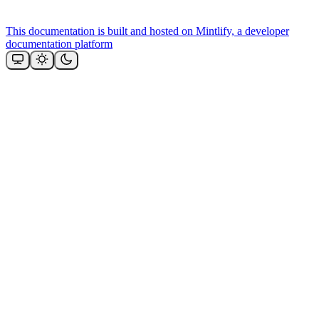
This documentation is built and hosted on Mintlify, a developer
documentation platform
Assistant
Responses
are
generated
using
AI
and
may
contain
mistakes.