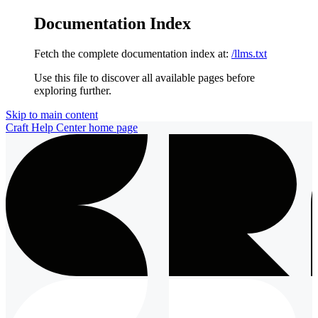
Documentation Index
Fetch the complete documentation index at:
/llms.txt
Use this file to discover all available pages before
exploring further.
Skip to main content
Craft Help Center
home page