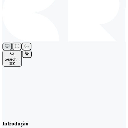
Search...
⌘
K
Introdução