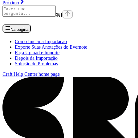
Próximo
⌘
I
Na página
Como Iniciar a Importação
Exporte Suas Anotações do Evernote
Faça Upload e Importe
Depois da Importação
Solução de Problemas
Craft Help Center
home page