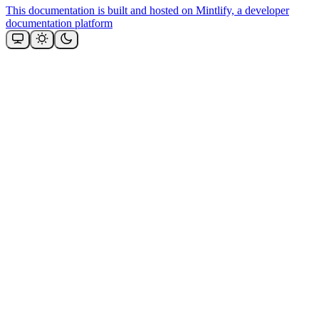
This documentation is built and hosted on Mintlify, a developer
documentation platform
Assistant
Responses
are
generated
using
AI
and
may
contain
mistakes.