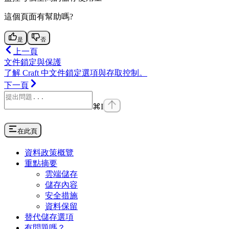
這個頁面有幫助嗎?
是
否
上一頁
文件鎖定與保護
了解 Craft 中文件鎖定選項與存取控制。
下一頁
⌘
I
在此頁
資料政策概覽
重點摘要
雲端儲存
儲存內容
安全措施
資料保留
替代儲存選項
有問題嗎？