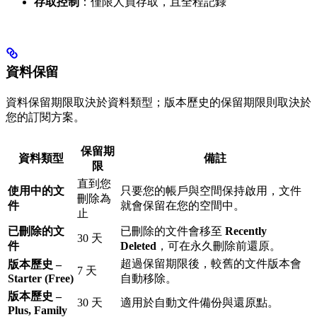
存取控制
：僅限人員存取，且全程記錄
資料保留
資料保留期限取決於資料類型；版本歷史的保留期限則取決於
您的訂閱方案。
保留期
資料類型
備註
限
直到您
使用中的文
只要您的帳戶與空間保持啟用，文件
刪除為
件
就會保留在您的空間中。
止
已刪除的文
已刪除的文件會移至
Recently
30 天
件
Deleted
，可在永久刪除前還原。
超過保留期限後，較舊的文件版本會
版本歷史 –
7 天
Starter (Free)
自動移除。
版本歷史 –
30 天
適用於自動文件備份與還原點。
Plus, Family