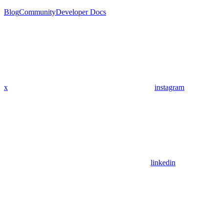
Blog
Community
Developer Docs
x
instagram
linkedin