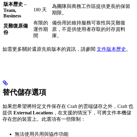
版本歷史 –
為團隊與商務工作區提供更長的保留
180 天
Team,
期限。
Business
有限的
備份用於維持服務可靠性與災難復
災難復原備
運作期
原，不是供使用者存取的封存資料
份
間
庫。
如需更多關於還原先前版本的資訊，請參閱
文件版本歷史
。
替代儲存選項
如果您希望將特定文件保存在 Craft 的雲端儲存之外，Craft 也
提供
External Locations
，在支援的情況下，可將文件本機儲
存在您的裝置上。此選項有一些限制：
無法使用共用與協作功能