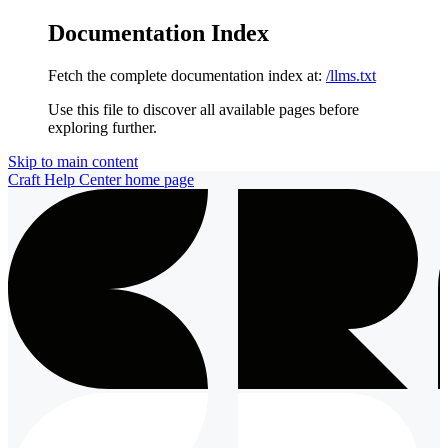
Documentation Index
Fetch the complete documentation index at:
/llms.txt
Use this file to discover all available pages before
exploring further.
Skip to main content
Craft Help Center
home page