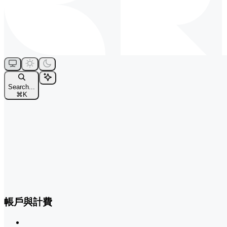
Search...
⌘
K
帳戶與計費