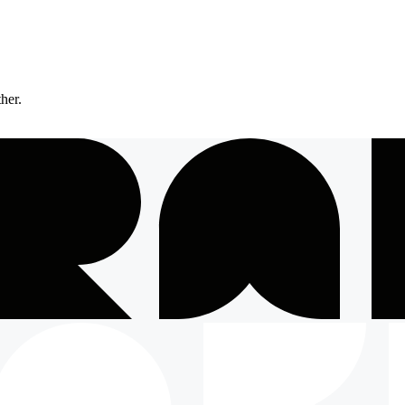
ther.