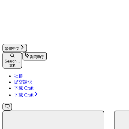
繁體中文
詢問助手
Search...
⌘
K
社群
提交請求
下載 Craft
下載 Craft