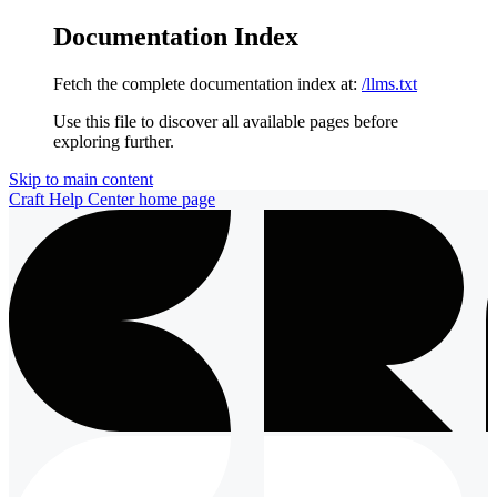
Documentation Index
Fetch the complete documentation index at:
/llms.txt
Use this file to discover all available pages before
exploring further.
Skip to main content
Craft Help Center
home page