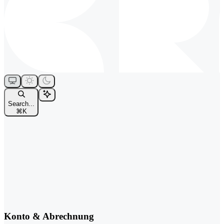
Search...
⌘
K
Konto & Abrechnung