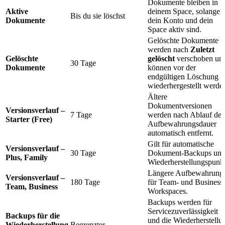
Dokumente bleiben in
Aktive
deinem Space, solange
Bis du sie löschst
Dokumente
dein Konto und dein
Space aktiv sind.
Gelöschte Dokumente
werden nach
Zuletzt
Gelöschte
gelöscht
verschoben un
30 Tage
Dokumente
können vor der
endgültigen Löschung
wiederhergestellt werde
Ältere
Dokumentversionen
Versionsverlauf –
7 Tage
werden nach Ablauf der
Starter (Free)
Aufbewahrungsdauer
automatisch entfernt.
Gilt für automatische
Versionsverlauf –
30 Tage
Dokument-Backups un
Plus, Family
Wiederherstellungspunkt
Längere Aufbewahrung
Versionsverlauf –
180 Tage
für Team- und Business
Team, Business
Workspaces.
Backups werden für
Servicezuverlässigkeit
Backups für die
und die Wiederherstellu
Wiederherstellung
Begrenzter