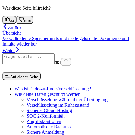
War diese Seite hilfreich?
Ja
Nein
Zurück
Übersicht
Verwalte deine Speicherlimits und stelle gelöschte Dokumente und
Inhalte wieder her.
Weiter
⌘
I
Auf dieser Seite
Was ist Ende-zu-Ende-Verschlüsselung?
Wie deine Daten geschützt werden
Verschlüsselung während der Übertragung
Verschlüsselung im Ruhezustand
Sicheres Cloud-Hosting
SOC 2-Konformität
Zugriffskontrollen
Automatische Backups
Sichere Anmeldung