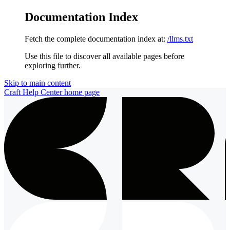
Documentation Index
Fetch the complete documentation index at:
/llms.txt
Use this file to discover all available pages before
exploring further.
Skip to main content
Craft Help Center
home page