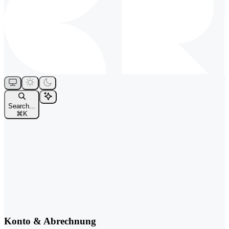
Search...
⌘
K
Konto & Abrechnung