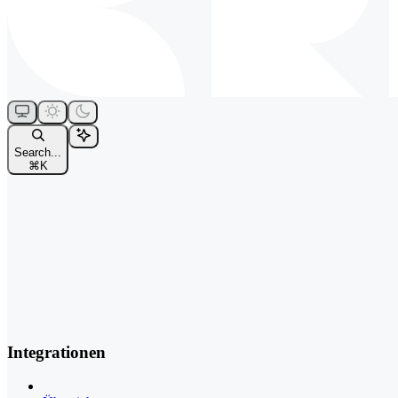
Search...
⌘
K
Integrationen