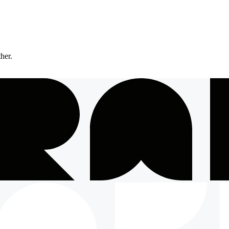
ther.