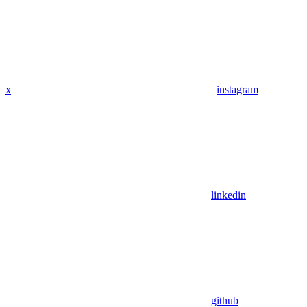
x
instagram
linkedin
github