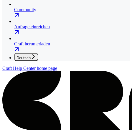
Community
Anfrage einreichen
Craft herunterladen
Deutsch
Craft Help Center
home page