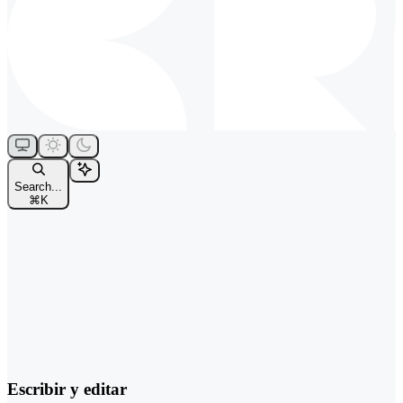
Search...
⌘
K
Escribir y editar