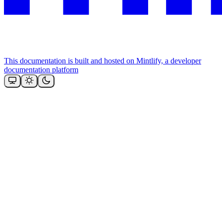
This documentation is built and hosted on Mintlify, a developer
documentation platform
Assistant
Responses
are
generated
using
AI
and
may
contain
mistakes.