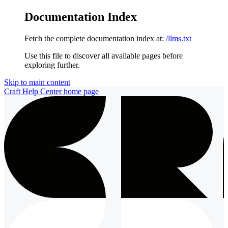
Documentation Index
Fetch the complete documentation index at:
/llms.txt
Use this file to discover all available pages before
exploring further.
Skip to main content
Craft Help Center
home page