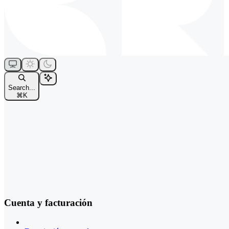
Search...
⌘
K
Cuenta y facturación