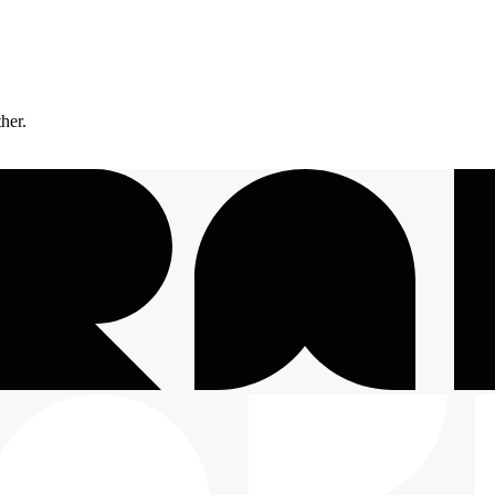
ther.