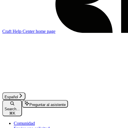
Craft Help Center
home page
Español
Preguntar al asistente
Search...
⌘
K
Comunidad