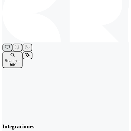
Search...
⌘
K
Integraciones