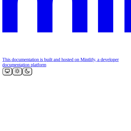
This documentation is built and hosted on Mintlify, a developer
documentation platform
Assistant
Responses
are
generated
using
AI