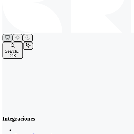
Search...
⌘
K
Integraciones