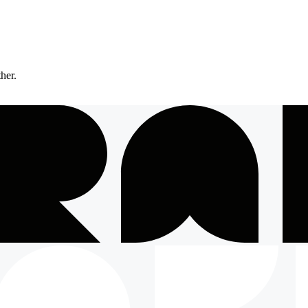
ther.