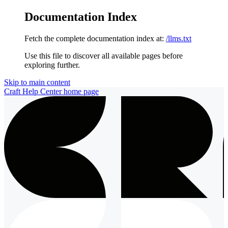
Documentation Index
Fetch the complete documentation index at:
/llms.txt
Use this file to discover all available pages before
exploring further.
Skip to main content
Craft Help Center
home page