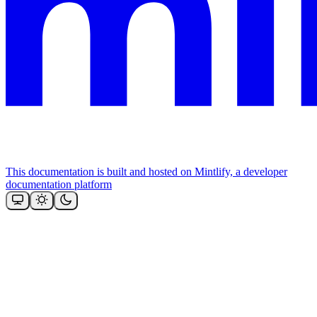
This documentation is built and hosted on Mintlify, a developer
documentation platform
Assistant
Responses
are
generated