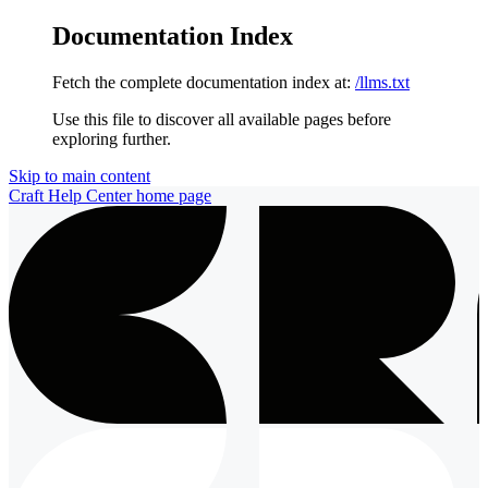
Documentation Index
Fetch the complete documentation index at:
/llms.txt
Use this file to discover all available pages before
exploring further.
Skip to main content
Craft Help Center
home page