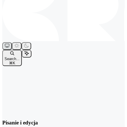
Search...
⌘
K
Pisanie i edycja