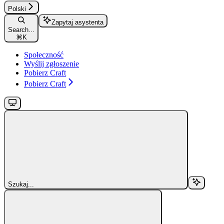
Polski
Zapytaj asystenta
Search...
⌘
K
Społeczność
Wyślij zgłoszenie
Pobierz Craft
Pobierz Craft
Szukaj...