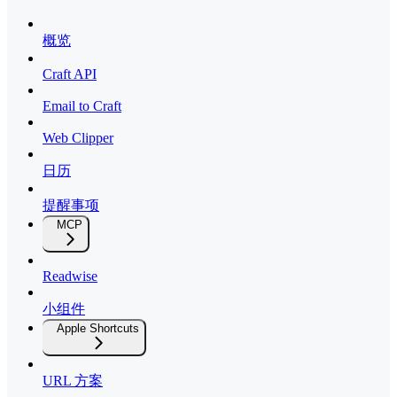
概览
Craft API
Email to Craft
Web Clipper
日历
提醒事项
MCP
Readwise
小组件
Apple Shortcuts
URL 方案