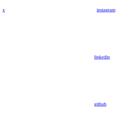
x
instagram
linkedin
github