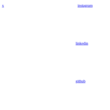
x
instagram
linkedin
github