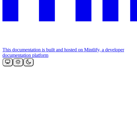
This documentation is built and hosted on Mintlify, a developer
documentation platform
Assistant
Responses
are
generated
using
AI
and
may
contain