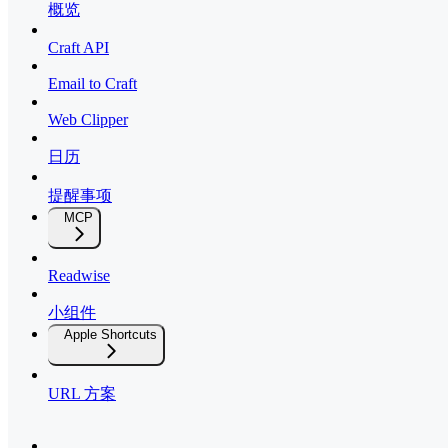
概览
Craft API
Email to Craft
Web Clipper
日历
提醒事项
MCP
Readwise
小组件
Apple Shortcuts
URL 方案