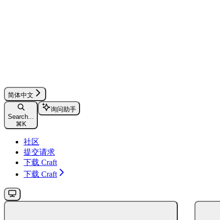
简体中文
询问助手
Search...
⌘
K
社区
提交请求
下载 Craft
下载 Craft