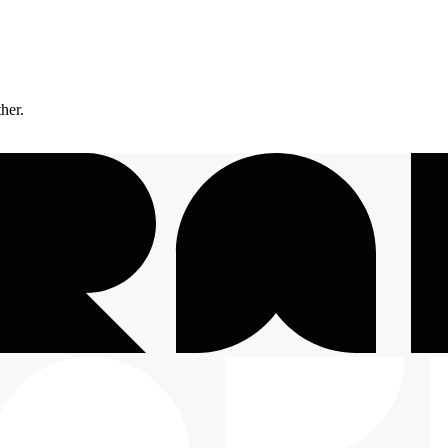
ther.