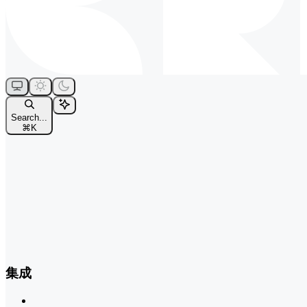
Search...
⌘
K
集成