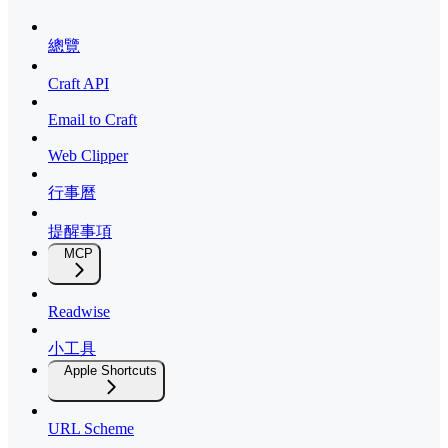
總覽
Craft API
Email to Craft
Web Clipper
行事曆
提醒事項
MCP
Readwise
小工具
Apple Shortcuts
URL Scheme