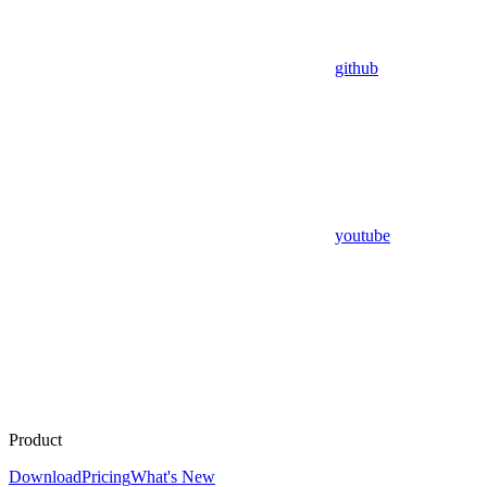
github
youtube
Product
Download
Pricing
What's New