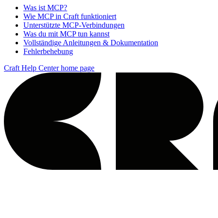
Was ist MCP?
Wie MCP in Craft funktioniert
Unterstützte MCP-Verbindungen
Was du mit MCP tun kannst
Vollständige Anleitungen & Dokumentation
Fehlerbehebung
Craft Help Center
home page