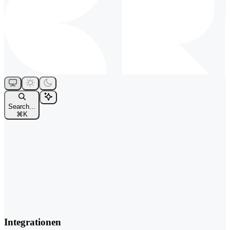
Search...
⌘
K
Integrationen